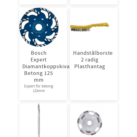
vätska | Antistatisk
M-XXXL Godkända
och andas väl för
för PCB &
god arbetskomfort.
asbestsanering
50st/kart
Förp : 25 st
overall/krt
Bosch
Handstålborste
Expert
2 radig
Diamantkoppskiva
Plasthantag
Betong 125
mm
Expert för betong
125mm