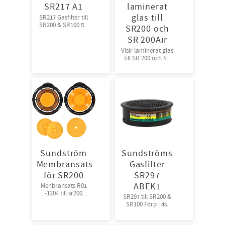
SR217 A1
laminerat
glas till
SR217 Gasfilter till
SR200 & SR100 5st
SR200 och
filter/frp 10frp/kart
SR 200Air
Visir laminerat glas
till SR 200 och SR
200Air
Sundström
Sundströms
Membransats
Gasfilter
för SR200
SR297
ABEK1
Menbransats R01
-1204 till sr200
SR297 till SR200 &
Sundström
SR100 Förp : 4st
filter/frp, 10frp/krt