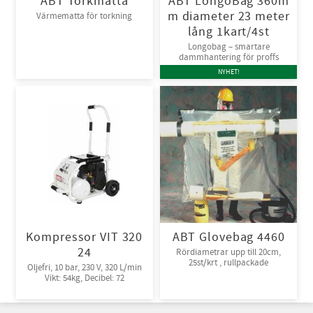
ABT Torkmatta
ABT LongoBag 360m
m diameter 23 meter
Värmematta för torkning
lång 1kart/4st
Longobag – smartare
dammhantering för proffs
NYHET!
Kompressor VIT 320
ABT Glovebag 4460
24
Rördiametrar upp till 20cm,
25st/krt , rullpackade
Oljefri, 10 bar, 230 V, 320 L/min
Vikt: 54kg, Decibel: 72