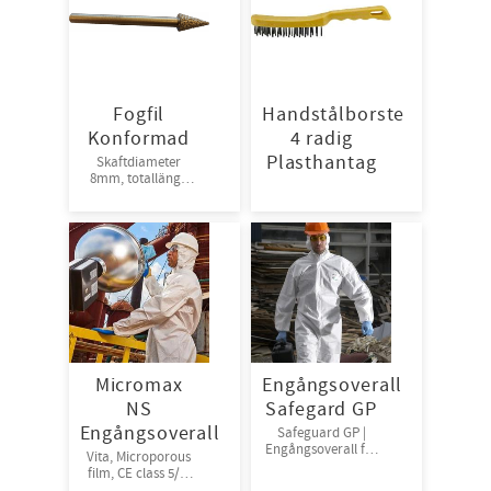
Fogfil
Handstålborste
Konformad
4 radig
Plasthantag
Skaftdiameter
8mm, totallängd
115mm
Micromax
Engångsoverall
NS
Safegard GP
Engångsoverall
Safeguard GP |
Engångsoverall för
Vita, Microporous
skydd mot damm
film, CE class 5/6.
och stänk från
Finns i storlekarna: