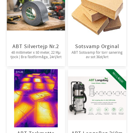
ABT Silvertejp Nr.2
Sotsvamp Orginal
48 millimeter x 50 meter, 22 Mμ
ABT Sotsvamp för torr sanering
tjock | Bra fästförmåga, 24rl/krt
av sot 36st/krt
NU I LAGER!