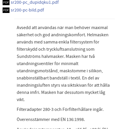
sr200-pc_dupidqku1.pdf
sr200-pc-bild.pdf
Avsedd att användas när man behöver maximal
säkerhet och god andningskomfort. Helmasken
används med samma enkla filtersystem för
filterskydd och tryckluftsanslutning som
Sundströms halvmasker. Masken har två
utandningsventiler för minimalt
utandningsmotstånd, maskstomme i silikon,
snabbinställbart bandställ i textil. En del av
inandningsluften styrs via siktskivan för att hålla
denna imfri. Masken har dessutom mycket låg
vikt.
Filteradapter 280-3 och Förfilterhållare ingår.
Överensstämmer med EN 136:1998.