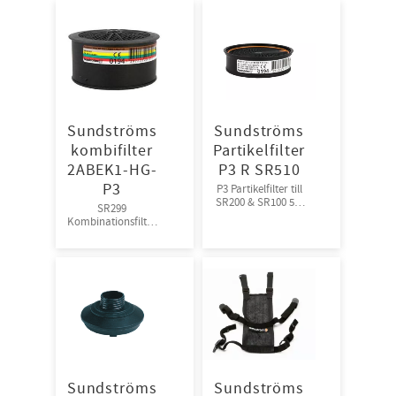
Sundströms
Sundströms
kombifilter
Partikelfilter
2ABEK1-HG-
P3 R SR510
P3
P3 Partikelfilter till
SR200 & SR100 5st
SR299
filter/frp 10frp/kart
Kombinationsfilter
till SR200 &SR100
3st filter/frp
Sundströms
Sundströms