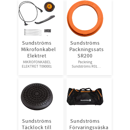
Sundströms
Sundströms
Mikrofonkabel
Packningssats
Elektret
SR200
MIKROFONKABEL
Packning
ELEKTRET T090001
Sundströms R01-
1205 till SR 200 och
SR 580
Sundströms
Sundströms
Täcklock till
Förvaringsväska