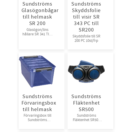
Sundströms
Sundströms
Glasögonbågar
Skyddsfolie
till helmask
till visir SR
SR 200
343 PC till
SR200
Glasögon/lins
hållare SR 341 TILL
Skyddsfolie till SR
SR 200 Sundströms
200 PC 10st/frp
T01-1201
Sundströms
Sundströms
Förvaringsbox
Fläktenhet
till helmask
SR500
Förvaringsbox till
Sundströms
Sundströms
Fläktenhet SR500
helmask SR200
H06-0112
SR344 T01-1214