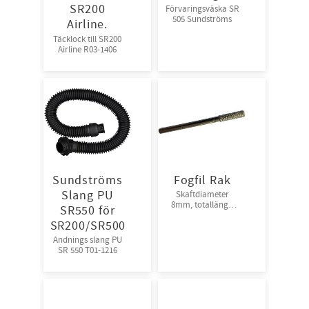
SR200
Förvaringsväska SR
505 Sundströms
Airline.
Täcklock till SR200
Airline R03-1406
Sundströms
Fogfil Rak
Slang PU
Skaftdiameter
8mm, totallängd
SR550 för
125mm
SR200/SR500
Andnings slang PU
SR 550 T01-1216