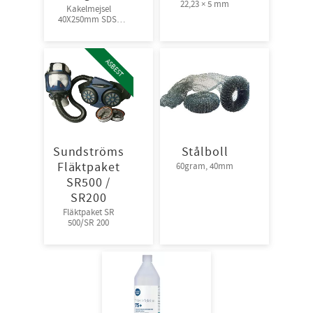
22,23 × 5 mm
Kakelmejsel
40X250mm SDS-
Plus Long Life
ASBEST
Sundströms
Stålboll
Fläktpaket
60gram, 40mm
SR500 /
SR200
Fläktpaket SR
500/SR 200