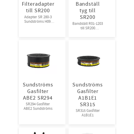
Filteradapter
Bandställ
till SR200
tyg till
SR200
Adapter SR 280-3
Sundströms H09-
​Bandställ R01-1203
0212
till SR200
Sundströms
Sundströms
Sundströms
Gasfilter
Gasfilter
ABE2 SR294
A1B1E1
SR315
SR294 Gasfilter
ABE2 Sundströms
SR315 Gasfilter
A1B1E1