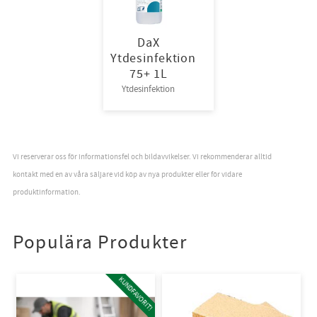
DaX
Ytdesinfektion
75+ 1L
Ytdesinfektion
Vi reserverar oss för informationsfel och bildavvikelser. Vi rekommenderar alltid
kontakt med en av våra säljare vid köp av nya produkter eller för vidare
produktinformation.
Populära Produkter
KUNDFAVORIT!