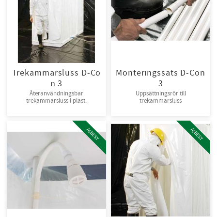
Trekammarsluss D-Co
Monteringssats D-Con
n 3
3
Återanvändningsbar
Uppsättningsrör till
trekammarsluss i plast.
trekammarsluss
ASBEST
ASBEST