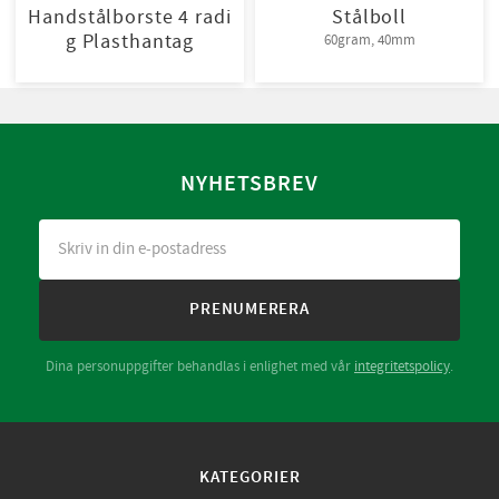
Handstålborste 4 radi
Stålboll
g Plasthantag
60gram, 40mm
NYHETSBREV
PRENUMERERA
Dina personuppgifter behandlas i enlighet med vår
integritetspolicy
.
KATEGORIER