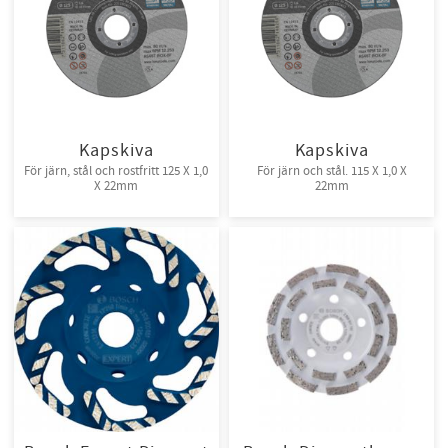
Kapskiva
Kapskiva
För järn, stål och rostfritt 125 X 1,0
För järn och stål. 115 X 1,0 X
X 22mm
22mm