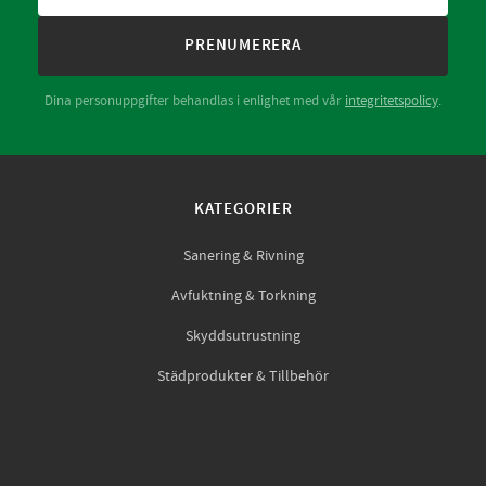
PRENUMERERA
Dina personuppgifter behandlas i enlighet med vår
integritetspolicy
.
KATEGORIER
Sanering & Rivning
Avfuktning & Torkning
Skyddsutrustning
Städprodukter & Tillbehör