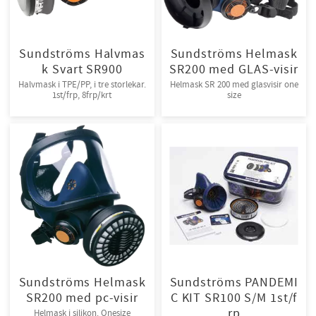
Sundströms Halvmas
Sundströms Helmask
k Svart SR900
SR200 med GLAS-visir
Halvmask i TPE/PP, i tre storlekar.
Helmask SR 200 med glasvisir one
1st/frp, 8frp/krt
size
Sundströms Helmask
Sundströms PANDEMI
SR200 med pc-visir
C KIT SR100 S/M 1st/f
rp
Helmask i silikon. Onesize