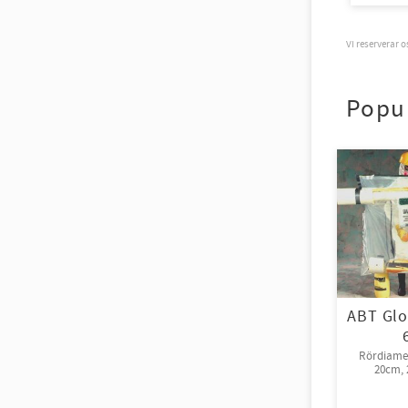
Vi reserverar 
Popu
ABT Glo
Rördiamet
20cm, 2
rull