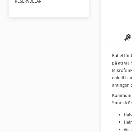
RESERVDELAR
Kabel för
på att via
Mikrofonk
enkelt i a
antingen d
Kommunika
Sundströ
Hal
Hel
Visi