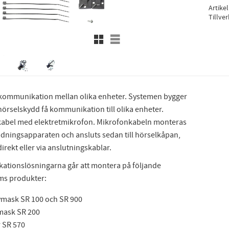
Artike
Tillve
Rutnätsvy
Listvy
 kommunikation mellan olika enheter. Systemen bygger
 hörselskydd få kommunikation till olika enheter.
abel med elektretmikrofon. Mikrofonkabeln monteras
ndningsapparaten och ansluts sedan till hörselkåpan,
irekt eller via anslutningskablar.
tionslösningarna går att montera på följande
ms produkter:
vmask SR 100 och SR 900
mask SR 200
r SR 570