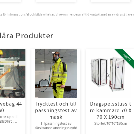
oss för informationsfel och bildavvikelser. Vi rekommenderar alltid kontakt med en av våra säljare 
lära Produkter
ASBEST
vebag 44
Trycktest och till
Dragspelssluss t
60
passningstest av
re kammare 70 X
mask
70 X 190cm
rar upp till
5st/krt ,
Tillpassningstest av
Storlek 70*70*190cm
packade
tätsittande andningsskydd