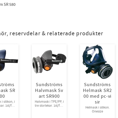
lm SR 580
hör, reservdelar & relaterade produkter
ströms
Sundströms
Sundströms
ask SR
Halvmask Sv
Helmask SR2
00
art SR900
00 med pc-vi
sir
i silikon, i
Halvmask i TPE/PP, i
st/frp,
tre storlekar. 1st/frp,
Helmask i silikon.
rp/krt
8frp/krt
Onesize