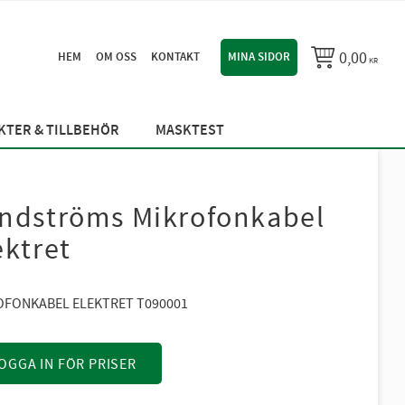
0,00
HEM
OM OSS
KONTAKT
MINA SIDOR
KR
TER & TILLBEHÖR
MASKTEST
ndströms Mikrofonkabel
ektret
OFONKABEL ELEKTRET T090001
OGGA IN FÖR PRISER