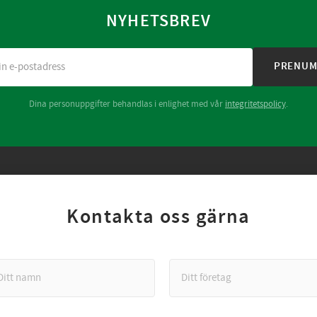
NYHETSBREV
PRENUM
Dina personuppgifter behandlas i enlighet med vår
integritetspolicy
.
Kontakta oss gärna