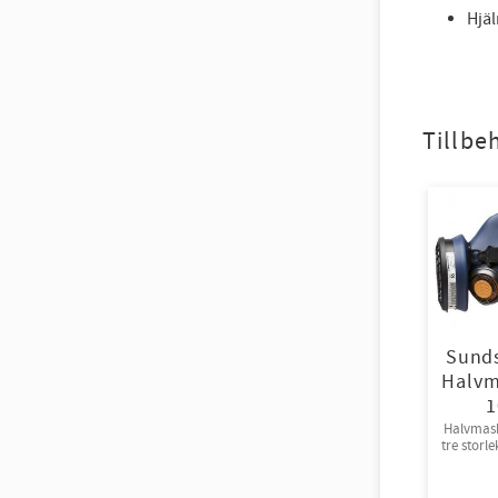
Hjä
Tillbe
Sund
Halvm
1
Halvmask 
tre storlekar. 1
10f