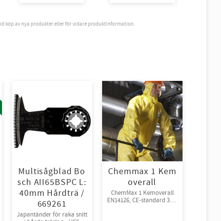
vid köp av nya produkter eller för vidare produktinformation.
Multisågblad Bo
Chemmax 1 Kem
sch AII65BSPC L:
overall
40mm Hårdträ /
ChemMax 1 Kemoverall
EN14126, CE-standard 3-B,
669261
4-B, 5-B, 6-B.
Japantänder för raka snitt
Engångsoverall för skydd