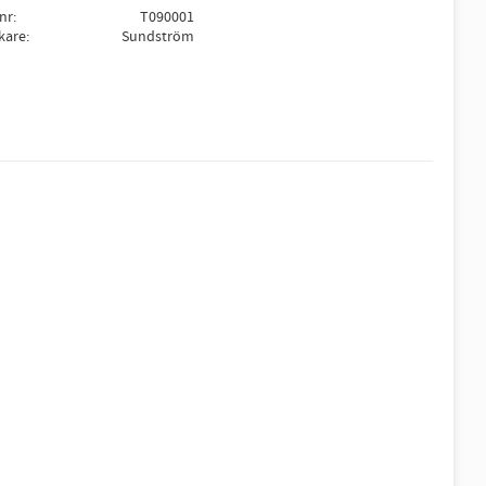
lnr
T090001
rkare
Sundström