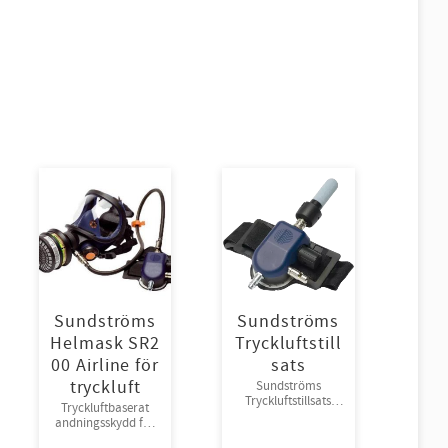
Sundströms
Sundströms
Helmask SR2
Tryckluftstill
00 Airline för
sats
tryckluft
Sundströms
Tryckluftstillsats
Tryckluftbaserat
Sundström SR 507
andningsskydd för
H03-0612
tryckluft, one size