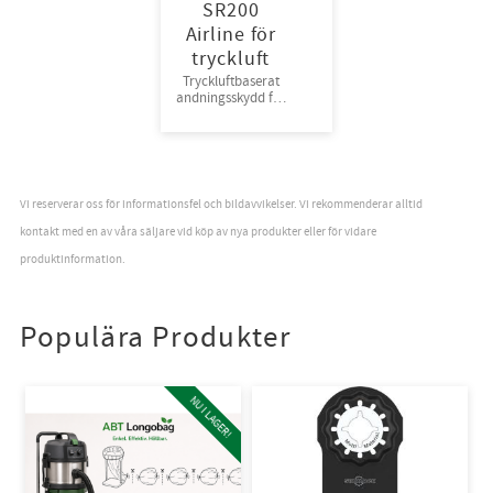
SR200
Airline för
tryckluft
Tryckluftbaserat
andningsskydd för
tryckluft, one size
Vi reserverar oss för informationsfel och bildavvikelser. Vi rekommenderar alltid
kontakt med en av våra säljare vid köp av nya produkter eller för vidare
produktinformation.
Populära Produkter
NU I LAGER!