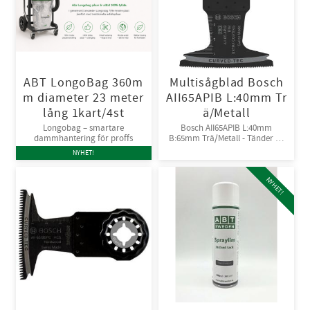
ABT LongoBag 360m
Multisågblad Bosch
m diameter 23 meter
AII65APIB L:40mm Tr
lång 1kart/4st
ä/Metall
Longobag – smartare
Bosch AII65APIB L:40mm
dammhantering för proffs
B:65mm Trä/Metall - Tänder av
Bi-metall
NYHET!
NYHET!