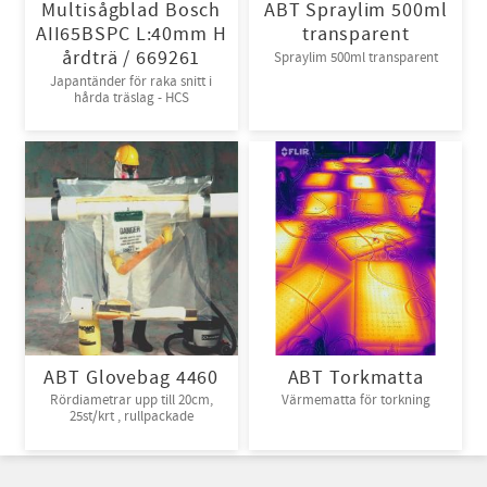
Multisågblad Bosch
ABT Spraylim 500ml
AII65BSPC L:40mm H
transparent
årdträ / 669261
Spraylim 500ml transparent
Japantänder för raka snitt i
hårda träslag - HCS
ABT Glovebag 4460
ABT Torkmatta
Rördiametrar upp till 20cm,
Värmematta för torkning
25st/krt , rullpackade