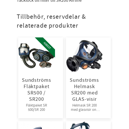
Täcklock till filter till SR200 Airline
Tillbehör, reservdelar &
relaterade produkter
ASBEST
Sundströms
Sundströms
Fläktpaket
Helmask
SR500 /
SR200 med
SR200
GLAS-visir
Fläktpaket SR
Helmask SR 200
500/SR 200
med glasvisir one
size