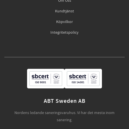
Om Oss
Kundtjänst
Köpvilkor
Integritetspolicy
ABT Sweden AB
Nordens ledande saneringsvaruhus. Vi har det mesta inom
sanering.