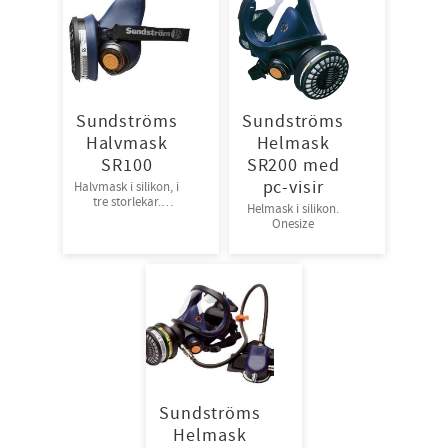
Sundströms
Sundströms
Halvmask
Helmask
SR100
SR200 med
pc-visir
Halvmask i silikon, i
tre storlekar.
Helmask i silikon.
1st/frp, 10frp/krt
Onesize
Sundströms
Helmask