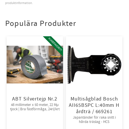
produktinformation.
Populära Produkter
KUNDFAVORIT!
ABT Silvertejp Nr.2
Multisågblad Bosch
AII65BSPC L:40mm H
48 millimeter x 50 meter, 22 Mμ
tjock | Bra fästförmåga, 24rl/krt
årdträ / 669261
Japantänder för raka snitt i
hårda träslag - HCS