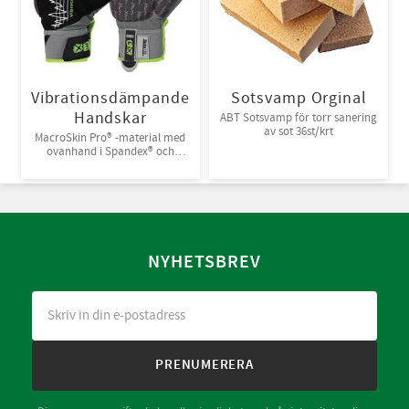
Vibrationsdämpande
Sotsvamp Orginal
Handskar
ABT Sotsvamp för torr sanering
av sot 36st/krt
MacroSkin Pro® -material med
ovanhand i Spandex® och
kardborreknäppning. 6par/bunt
NYHETSBREV
PRENUMERERA