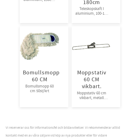
180cm
10st/krt
Teleskopskaft I
aluminium, 100-180
cm. Hålbild som
passar de flesta
städredskap.
10st/frp
Bomullsmopp
Moppstativ
60 CM
60 CM
vikbart.
Bomullsmopp 60
cm 50st/krt
Moppstativ 60 cm
vikbart, metall
10st/krt
Vi reserverar oss för informationsfel och bildavvikelser. Vi rekommenderar alltid
kontakt med en av våra säljare vid köp av nya produkter eller för vidare