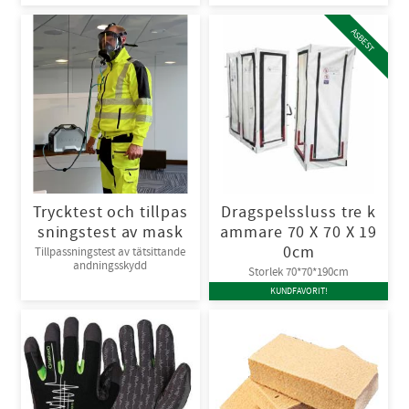
ASBEST
Trycktest och tillpas
Dragspelssluss tre k
sningstest av mask
ammare 70 X 70 X 19
0cm
Tillpassningstest av tätsittande
andningsskydd
Storlek 70*70*190cm
KUNDFAVORIT!