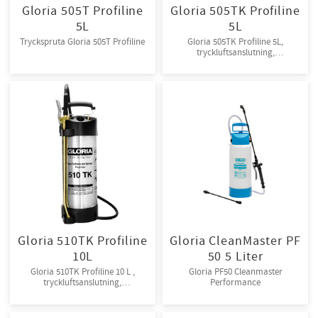
Gloria 505T Profiline
Gloria 505TK Profiline
5L
5L
Tryckspruta Gloria 505T Profiline
Gloria 505TK Profiline 5L,
tryckluftsanslutning,
Vitonpackningar. Rostfritt stål,135
cm slang
Gloria 510TK Profiline
Gloria CleanMaster PF
10L
50 5 Liter
Gloria 510TK Profiline 10 L ,
Gloria PF50 Cleanmaster
tryckluftsanslutning,
Performance
Vitonpackningar, rostfritt stål,135
cm slang