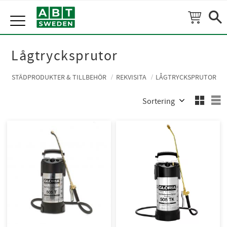
Meny
Lågtrycksprutor
STÄDPRODUKTER & TILLBEHÖR
REKVISITA
LÅGTRYCKSPRUTOR
Välj sortering
V