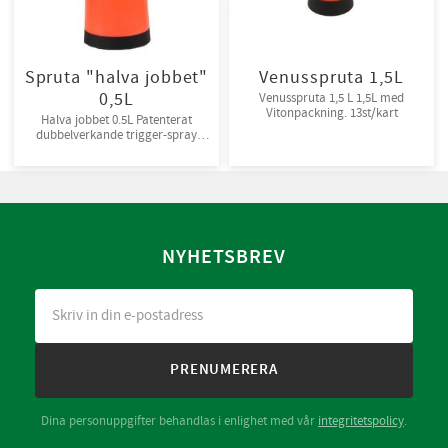
Spruta "halva jobbet"
Venusspruta 1,5L
0,5L
Venusspruta 1,5 L 1,5L med
Vitonpackning. 13st/kart
Halva jobbet 0.5L Patenterat
dubbelverkande trigger-spray
som halverar handarbetet.
Packningar av vitongummi som
tål kemikalier. Tank: 0,5 liter.
NYHETSBREV
PRENUMERERA
Dina personuppgifter behandlas i enlighet med vår
integritetspolicy
.