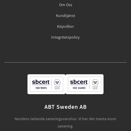
Om Oss
Kundtjänst
Köpvilkor
Integritetspolicy
ABT Sweden AB
Nordens ledande saneringsvaruhus. Vi har det mesta inom
sanering.