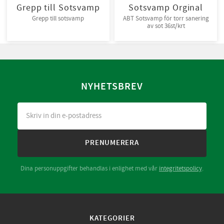
Grepp till Sotsvamp
Sotsvamp Orginal
Grepp till sotsvamp
ABT Sotsvamp för torr sanering
av sot 36st/krt
NYHETSBREV
PRENUMERERA
Dina personuppgifter behandlas i enlighet med vår
integritetspolicy
.
KATEGORIER